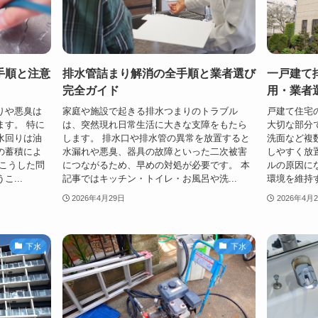
手順と注意
排水管詰まり解消の全手順と業者選び
一戸建て
完全ガイド
用・業者
りや悪臭は
家庭や施設で起きる排水つまりのトラブル
戸建て住宅
ます。 特に
は、突然現れ日常生活に大きな支障をもたら
大切な部分
水回りは油
します。 排水口や排水管の異常を放置すると
洗面など複
の蓄積によ
水漏れや悪臭、器具の故障といった二次被害
しやすく放
しこうした問
につながるため、早めの対処が必要です。 本
ルの原因に
...
記事ではキッチン・トイレ・お風呂や洗...
環境を維持す
2026年4月29日
2026年4月
下水
下水