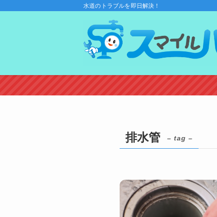
水道のトラブルを即日解決！
排水管
– tag –