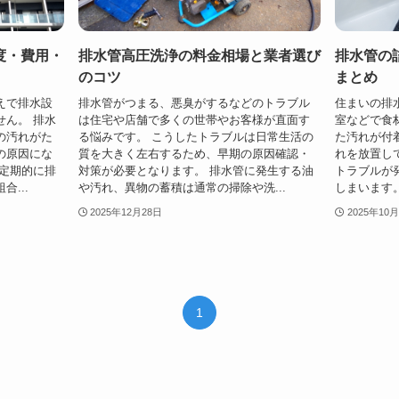
度・費用・
排水管高圧洗浄の料金相場と業者選び
排水管の
のコツ
まとめ
えで排水設
排水管がつまる、悪臭がするなどのトラブル
住まいの排
せん。 排水
は住宅や店舗で多くの世帯やお客様が直面す
室などで食
の汚れがた
る悩みです。 こうしたトラブルは日常生活の
た汚れが付
の原因にな
質を大きく左右するため、早期の原因確認・
れを放置し
は定期的に排
対策が必要となります。 排水管に発生する油
トラブルが
...
や汚れ、異物の蓄積は通常の掃除や洗...
しまいます。
2025年12月28日
2025年10
1