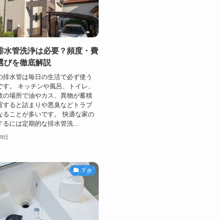
排水管洗浄は必要？頻度・費
選びを徹底解説
の排水管は毎日の生活で必ず使う
です。 キッチンや風呂、トイレ、
数の場所で油やカス、異物が蓄積
置すると詰まりや悪臭などトラブ
なることが多いです。 快適な家の
るには定期的な排水管洗...
29日
下水